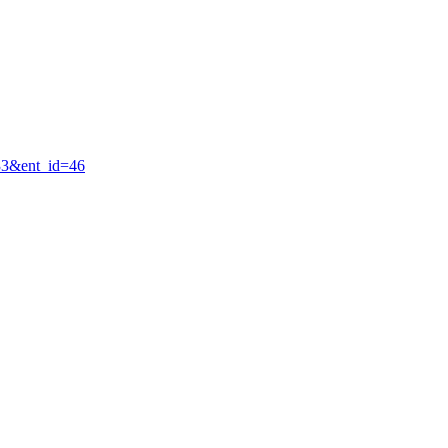
=33&ent_id=46